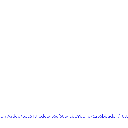
tic.com/video/eea518_0dee4566f50b4abb9bd1d75256bbadd1/108