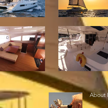
About
....