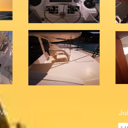
 Me
Joi